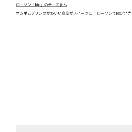
ローソン「kiri」のチーズまん
ポムポムプリンのかわいい寝姿がスイーツに！ ローソンで限定発売