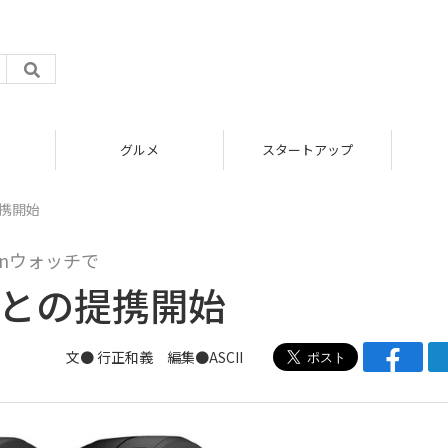
グルメ
スタートアップ
提携開始
inウォッチで
y」との提携開始
文● 行正和義 編集●ASCII