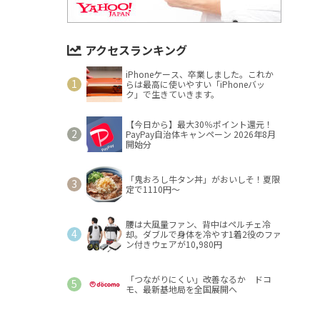
アクセスランキング
iPhoneケース、卒業しました。これか
らは最高に使いやすい「iPhoneバッ
ク」で生きていきます。
【今日から】最大30％ポイント還元！
PayPay自治体キャンペーン 2026年8月
開始分
「鬼おろし牛タン丼」がおいしそ！夏限
定で1110円～
腰は大風量ファン、背中はペルチェ冷
却。ダブルで身体を冷やす1着2役のファ
ン付きウェアが10,980円
「つながりにくい」改善なるか ドコ
モ、最新基地局を全国展開へ