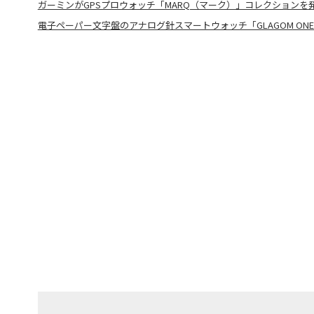
ガーミンがGPSプロウォッチ「MARQ（マーク）」コレクションを
電子ペーパー文字盤のアナログ針スマートウォッチ「GLAGOM ON