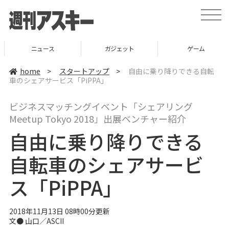
t
o
g
g
l
ニュース
ガジェット
ゲーム
e
n
a
home
>
スタートアップ
>
自由に乗り降りできる自転
v
車のシェアサービス「PiPPA」
i
g
a
ビジネスマッチングイベント「シェアリング
t
i
Meetup Tokyo 2018」出展ベンチャー紹介
o
n
自由に乗り降りできる
自転車のシェアサービ
ス「PiPPA」
2018年11月13日 08時00分更新
文● 山口／ASCII