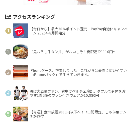
アクセスランキング
【今日から】最大30％ポイント還元！PayPay自治体キャンペ
ーン 2026年8月開始分
「鬼おろし牛タン丼」がおいしそ！夏限定で1110円～
iPhoneケース、卒業しました。これからは最高に使いやすい
「iPhoneバック」で生きていきます。
腰は大風量ファン、背中はペルチェ冷却。ダブルで身体を冷
やす1着2役のファン付きウェアが10,980円
【今週】食べ放題2000円以下へ！ 7日間限定、しゃぶ葉ラン
チがお得