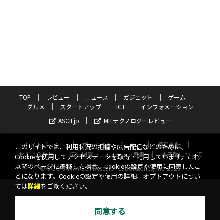
TOP
レビュー
ニュース
ガジェット
ゲーム
グルメ
スタートアップ
ICT
インフォメーション
ASCII.jp
MITテクノロジーレビュー
サイトポリシー
プライバシーポリシー
運営会社
このサイトでは、利用状況の把握や広告配信などのために、
お問い合わせ
広告掲載
スタッフ募集
電子版について
Cookieを使用してアクセスデータを取得・利用しています。これ
以降のページに遷移した場合、Cookieの設定や使用に同意したこ
©KADOKAWA ASCII Research Laboratories, Inc. 2026
とになります。Cookieの設定や使用の詳細、オプトアウトについ
ては
詳細
をご覧ください。
同意する