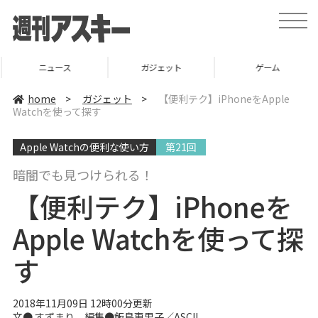
t
o
g
g
l
ニュース
ガジェット
ゲーム
e
n
a
home
>
ガジェット
>
【便利テク】iPhoneをApple
v
Watchを使って探す
i
g
a
Apple Watchの便利な使い方
第21回
t
i
o
暗闇でも見つけられる！
n
【便利テク】iPhoneを
Apple Watchを使って探
す
2018年11月09日 12時00分更新
文● すずまり 編集●飯島恵里子／ASCII