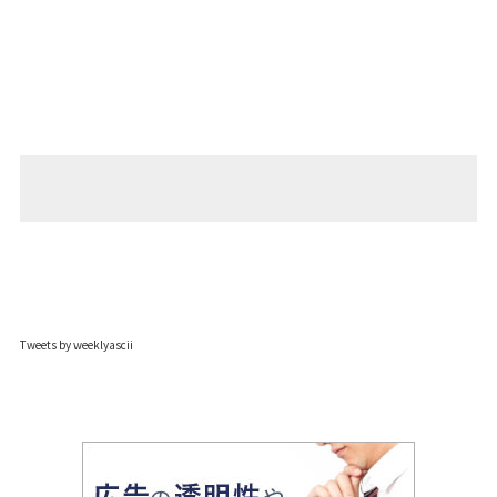
Tweets by weeklyascii