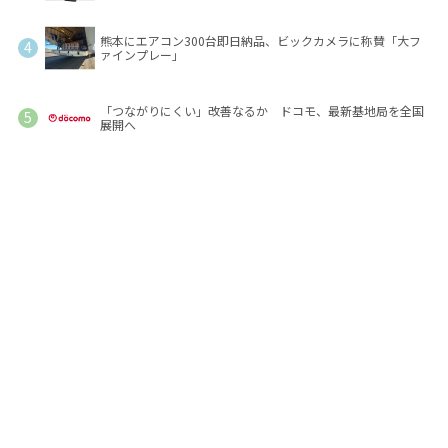
熊本にエアコン300台即日納品、ビックカメラに称賛「大フ
ァインプレー」
「つながりにくい」改善なるか ドコモ、最新基地局を全国
展開へ