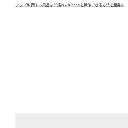
アップル 雨やお風呂など濡れたiPhoneを操作できる方法を開発中