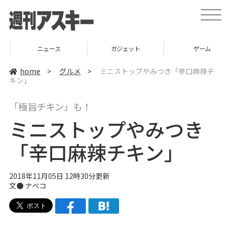
t
o
g
g
l
ニュース
ガジェット
ゲーム
e
n
a
home
>
グルメ
>
ミニストップやみつき「辛口麻辣チ
v
キン」
i
g
a
「極旨チキン」も！
t
i
ミニストップやみつき
o
n
「辛口麻辣チキン」
2018年11月05日 12時30分更新
文●
ナベコ