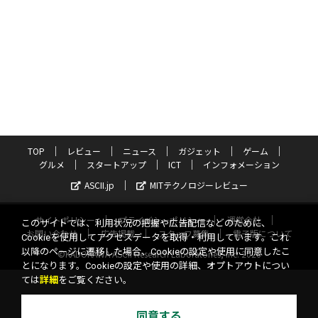
TOP
レビュー
ニュース
ガジェット
ゲーム
グルメ
スタートアップ
ICT
インフォメーション
ASCII.jp
MITテクノロジーレビュー
サイトポリシー
プライバシーポリシー
運営会社
このサイトでは、利用状況の把握や広告配信などのために、
お問い合わせ
広告掲載
スタッフ募集
電子版について
Cookieを使用してアクセスデータを取得・利用しています。これ
以降のページに遷移した場合、Cookieの設定や使用に同意したこ
©KADOKAWA ASCII Research Laboratories, Inc. 2026
とになります。Cookieの設定や使用の詳細、オプトアウトについ
ては
詳細
をご覧ください。
同意する