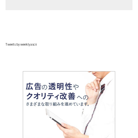
Tweets by weeklyascii