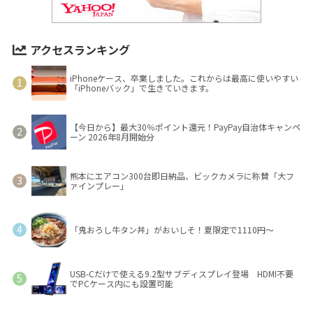
アクセスランキング
iPhoneケース、卒業しました。これからは最高に使いやすい
「iPhoneバック」で生きていきます。
【今日から】最大30％ポイント還元！PayPay自治体キャンペ
ーン 2026年8月開始分
熊本にエアコン300台即日納品、ビックカメラに称賛「大フ
ァインプレー」
「鬼おろし牛タン丼」がおいしそ！夏限定で1110円～
USB-Cだけで使える9.2型サブディスプレイ登場 HDMI不要
でPCケース内にも設置可能