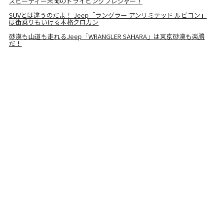
スピーディー末岡のドライビングプレジャー！
SUVとは違うのだよ！ Jeep「ラングラー アンリミテッド ルビコン」
は街乗りもいける本格クロカン
砂漠も山道も走れるJeep「WRANGLER SAHARA」は東京砂漠も楽勝
だ！