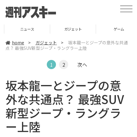
t
o
g
g
l
ニュース
ガジェット
ゲーム
e
n
a
home
>
ガジェット
>
坂本龍一とジープの意外な共通
v
点？ 最強SUV新型ジープ・ラングラー上陸
i
g
a
t
1
2
次へ
i
o
n
坂本龍一とジープの意
外な共通点？ 最強SUV
新型ジープ・ラングラ
ー上陸