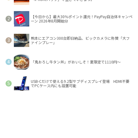
【今日から】最大30％ポイント還元！PayPay自治体キャンペ
ーン 2026年8月開始分
熊本にエアコン300台即日納品、ビックカメラに称賛「大フ
ァインプレー」
「鬼おろし牛タン丼」がおいしそ！夏限定で1110円～
USB-Cだけで使える9.2型サブディスプレイ登場 HDMI不要
でPCケース内にも設置可能