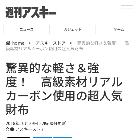
t
o
g
g
l
ニュース
ガジェット
ゲーム
e
n
a
home
>
アスキーストア
>
驚異的な軽さ＆強度！ 高
v
級素材リアルカーボン使用の超人気財布
i
g
a
驚異的な軽さ＆強
t
i
o
度！ 高級素材リアル
n
カーボン使用の超人気
財布
2018年10月29日 22時00分更新
文●
アスキーストア