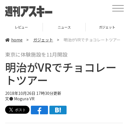
t
o
g
g
l
レビュー
ニュース
ガジェット
e
n
a
home
>
ガジェット
>
明治がVRでチョコレートツアー
v
i
g
東京に体験施設を11月開設
a
t
明治がVRでチョコレー
i
o
n
トツアー
2018年10月26日 17時30分更新
文● Mogura VR