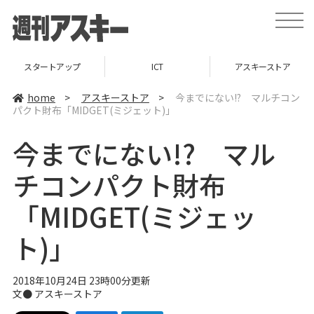
t
o
g
g
l
スタートアップ
ICT
アスキーストア
e
n
a
home
>
アスキーストア
>
今までにない!? マルチコン
v
パクト財布「MIDGET(ミジェット)」
i
g
a
今までにない!? マル
t
i
o
チコンパクト財布
n
「MIDGET(ミジェッ
ト)」
2018年10月24日 23時00分更新
文●
アスキーストア