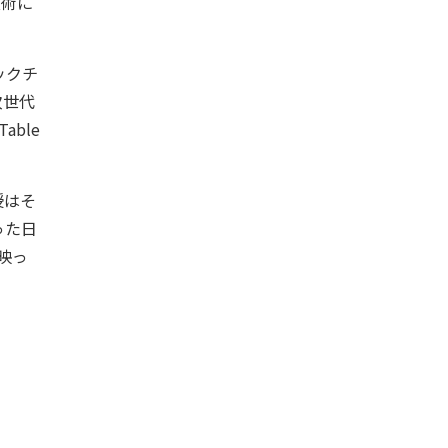
技術に
ックチ
次世代
ble
授はそ
った日
映っ