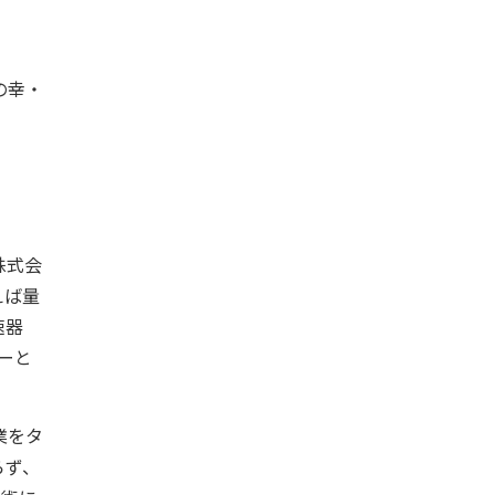
の幸・
株式会
えば量
速器
ーと
業をタ
らず、