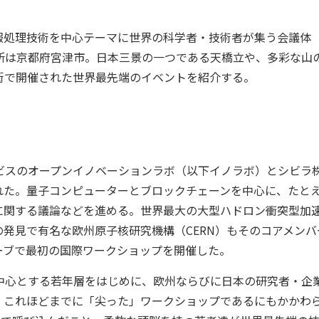
報処理技術を中心テーマに世界の科学者・技術者が集う会議体
れた。場所は京都府宮津市。日本三景の一つである天橋立や、多彩な山
街で開催された世界最先端のイベントを紹介する。
報サービスのオープンイノベーションラボ（以下イノラボ）とシビラ
れた。量子コンピューターとブロックチェーンを中心に、たと
に関する議論などを進める。世界最大の大型ハドロン衝突型加
の発見で有名な欧州原子核研究機構（CERN）もそのコアメンバ
ネーブで最初の国際ワークショップを開催した。
学生を中心とする若年層をはじめに、欧州ならびに日本の研究者・企
、これほどまでに「尖った」ワークショップであるにもかかわ