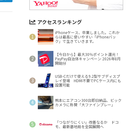
アクセスランキング
iPhoneケース、卒業しました。これか
らは最高に使いやすい「iPhoneバッ
ク」で生きていきます。
【今日から】最大30％ポイント還元！
PayPay自治体キャンペーン 2026年8月
開始分
USB-Cだけで使える9.2型サブディスプ
レイ登場 HDMI不要でPCケース内にも
設置可能
熊本にエアコン300台即日納品、ビック
カメラに称賛「大ファインプレー」
「つながりにくい」改善なるか ドコ
モ、最新基地局を全国展開へ