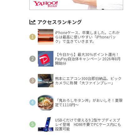
アクセスランキング
iPhoneケース、卒業しました。これか
らは最高に使いやすい「iPhoneバッ
ク」で生きていきます。
【今日から】最大30％ポイント還元！
PayPay自治体キャンペーン 2026年8月
開始分
熊本にエアコン300台即日納品、ビック
カメラに称賛「大ファインプレー」
「鬼おろし牛タン丼」がおいしそ！夏限
定で1110円～
USB-Cだけで使える9.2型サブディスプ
レイ登場 HDMI不要でPCケース内にも
設置可能