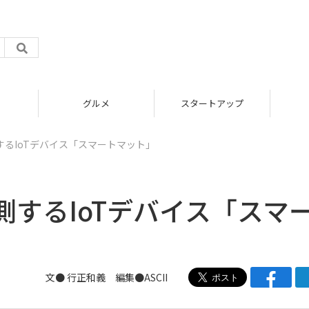
グルメ
スタートアップ
るIoTデバイス「スマートマット」
するIoTデバイス「スマ
文● 行正和義 編集●ASCII