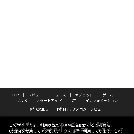
TOP
レビュー
ニュース
ガジェット
ゲーム
グルメ
スタートアップ
ICT
インフォメーション
ASCII.jp
MITテクノロジーレビュー
サイトポリシー
プライバシーポリシー
運営会社
このサイトでは、利用状況の把握や広告配信などのために、
お問い合わせ
広告掲載
スタッフ募集
電子版について
Cookieを使用してアクセスデータを取得・利用しています。これ