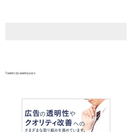
Tweets by weeklyascii