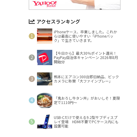
アクセスランキング
iPhoneケース、卒業しました。これか
らは最高に使いやすい「iPhoneバッ
ク」で生きていきます。
【今日から】最大30％ポイント還元！
PayPay自治体キャンペーン 2026年8月
開始分
熊本にエアコン300台即日納品、ビック
カメラに称賛「大ファインプレー」
「鬼おろし牛タン丼」がおいしそ！夏限
定で1110円～
USB-Cだけで使える9.2型サブディスプ
レイ登場 HDMI不要でPCケース内にも
設置可能