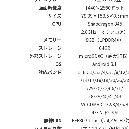
画面解像度
1440×2560ドット
サイズ
78.99×158.5×8.5mm
CPU
Snapdragon 845
2.8GHz（オクタコア）
メモリー
8GB（LPDDR4X）
ストレージ
64GB
外部ストレージ
microSDXC（最大1TB
OS
Android 8.1
対応バンド
LTE：1/2/3/4/5/7/8/12/
/14/17/18/19/20/26/28
/29/30/32/66/71/
38/39/40/41/48
W-CDMA：1/2/3/4/5/8
4バンドGSM
無線LAN
IEEE802.11ac（2.4／5GH
カメラ画素数
リア：12メガ（F値1.75