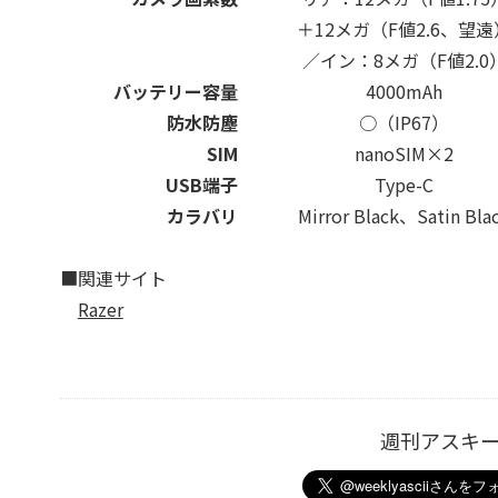
＋12メガ（F値2.6、望遠
／イン：8メガ（F値2.0
バッテリー容量
4000mAh
防水防塵
○（IP67）
SIM
nanoSIM×2
USB端子
Type-C
カラバリ
Mirror Black、Satin Bla
■関連サイト
Razer
週刊アスキ