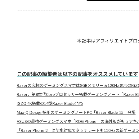
本記事はアフィリエイトプロ
この記事の編集者は以下の記事をオススメしています
Razerの究極のゲーミングスマホは8GBメモリー＆120Hz表示のIGZ
Razer、第8世代Coreプロセッサー搭載ゲーミングノート「Razer Blade
IGZO 4K搭載の14型Razer Blade発売
Max-Q Design採用のゲーミングノートPC「Razer Blade 15」登場
ASUSの最強ゲーミングスマホ「ROG Phone」の海外版がもうア
「Razer Phone 2」は防水対応でタッチレートも120Hzの新ゲー