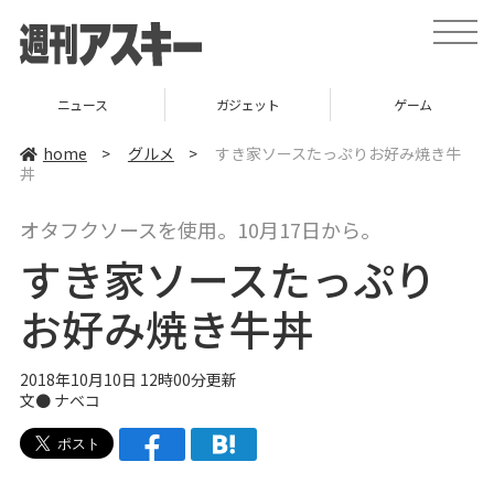
t
o
g
g
l
ニュース
ガジェット
ゲーム
e
n
a
home
>
グルメ
>
すき家ソースたっぷりお好み焼き牛
v
丼
i
g
a
オタフクソースを使用。10月17日から。
t
i
すき家ソースたっぷり
o
n
お好み焼き牛丼
2018年10月10日 12時00分更新
文●
ナベコ