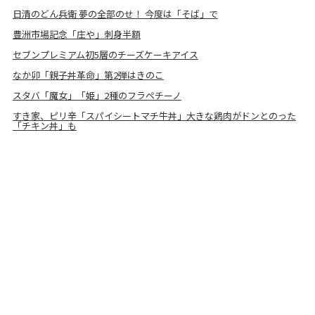
日清のどん兵衛 夢の全部のせ！ 今度は「そば」で
豊洲市場記念「庄や」刺身半額
セブンプレミアム初5層のチーズケーキアイス
なか卯「親子丼革命」第2弾はきのこ
スタバ「魔女」「姫」2種のフラペチーノ
すき家、ピリ辛「スパイシートマチ牛丼」大きな鶏肉がドンとのった
「チキン丼」も