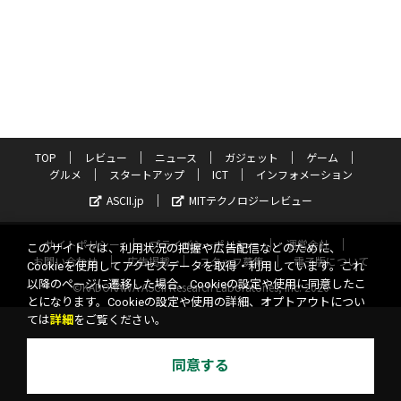
TOP
レビュー
ニュース
ガジェット
ゲーム
グルメ
スタートアップ
ICT
インフォメーション
ASCII.jp
MITテクノロジーレビュー
サイトポリシー
プライバシーポリシー
運営会社
このサイトでは、利用状況の把握や広告配信などのために、
お問い合わせ
広告掲載
スタッフ募集
電子版について
Cookieを使用してアクセスデータを取得・利用しています。これ
以降のページに遷移した場合、Cookieの設定や使用に同意したこ
©KADOKAWA ASCII Research Laboratories, Inc. 2026
とになります。Cookieの設定や使用の詳細、オプトアウトについ
ては
詳細
をご覧ください。
同意する