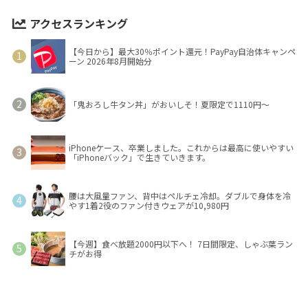
アクセスランキング
【今日から】最大30％ポイント還元！PayPay自治体キャンペ
ーン 2026年8月開始分
「鬼おろし牛タン丼」がおいしそ！夏限定で1110円～
iPhoneケース、卒業しました。これからは最高に使いやすい
「iPhoneバック」で生きていきます。
腰は大風量ファン、背中はペルチェ冷却。ダブルで身体を冷
やす1着2役のファン付きウェアが10,980円
【今週】食べ放題2000円以下へ！ 7日間限定、しゃぶ葉ラン
チがお得