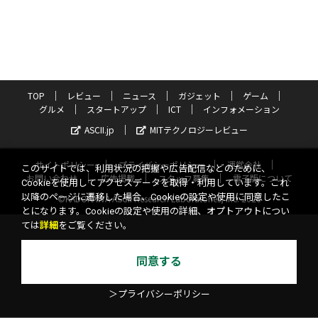
TOP
レビュー
ニュース
ガジェット
ゲーム
グルメ
スタートアップ
ICT
インフォメーション
ASCII.jp
MITテクノロジーレビュー
サイトポリシー
プライバシーポリシー
運営会社
このサイトでは、利用状況の把握や広告配信などのために、
お問い合わせ
広告掲載
スタッフ募集
電子版について
Cookieを使用してアクセスデータを取得・利用しています。これ
以降のページに遷移した場合、Cookieの設定や使用に同意したこ
©KADOKAWA ASCII Research Laboratories, Inc. 2026
とになります。Cookieの設定や使用の詳細、オプトアウトについ
ては
詳細
をご覧ください。
同意する
＞プライバシーポリシー