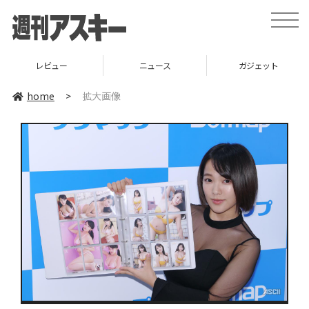
toggle
naviga
レビュー
ニュース
ガジェット
home
>
拡大画像