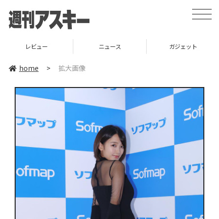
toggle
naviga
レビュー
ニュース
ガジェット
home
>
拡大画像