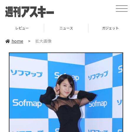
toggle
naviga
レビュー
ニュース
ガジェット
home
>
拡大画像