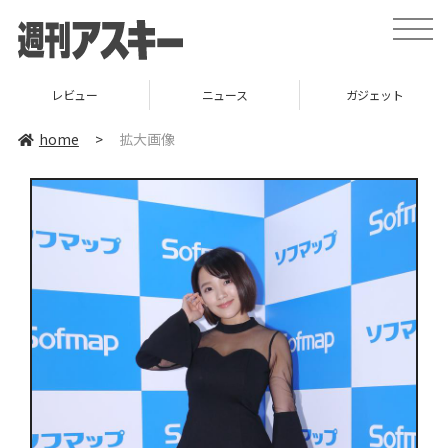
toggle
naviga
レビュー
ニュース
ガジェット
home
>
拡大画像