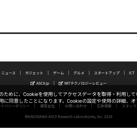
ニュース
ガジェット
ゲーム
グルメ
スタートアップ
ICT
ASCII.jp
MITテクノロジーレビュー
ために、Cookieを使用してアクセスデータを取得・利用して
使用に同意したことになります。Cookieの設定や使用の詳細、
ライバシーポリシー
運営会社
お問い合わせ
広告掲載
スタッフ
©KADOKAWA ASCII Research Laboratories, Inc. 2026