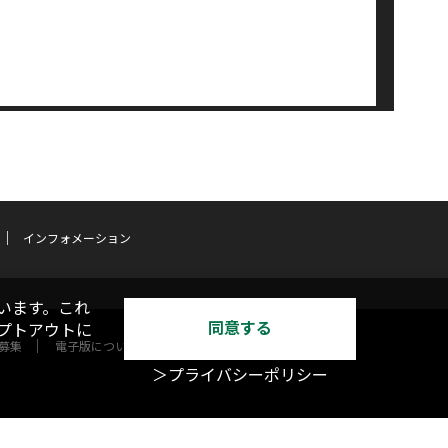
インフォメーション
います。これ
同意する
オプトアウトに
募集
電子版について
＞プライバシーポリシー