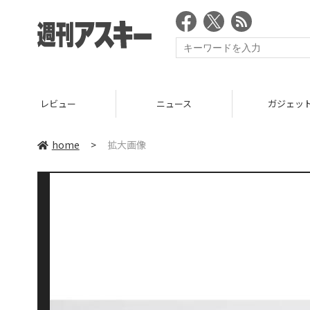
レビュー
ニュース
ガジェッ
home
>
拡大画像