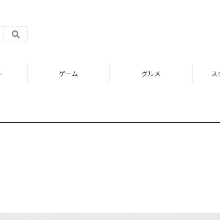
ト
ゲーム
グルメ
ス