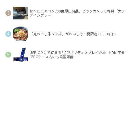
熊本にエアコン300台即日納品、ビックカメラに称賛「大フ
ァインプレー」
「鬼おろし牛タン丼」がおいしそ！夏限定で1110円～
USB-Cだけで使える9.2型サブディスプレイ登場 HDMI不要
でPCケース内にも設置可能