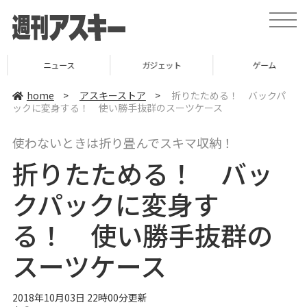
t
o
g
g
l
ニュース
ガジェット
ゲーム
e
n
a
home
>
アスキーストア
>
折りたためる！ バックパ
v
ックに変身する！ 使い勝手抜群のスーツケース
i
g
a
使わないときは折り畳んでスキマ収納！
t
i
折りたためる！ バッ
o
n
クパックに変身す
る！ 使い勝手抜群の
スーツケース
2018年10月03日 22時00分更新