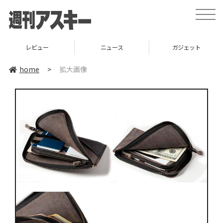
toggle
naviga
レビュー
ニュース
ガジェット
home
>
拡大画像