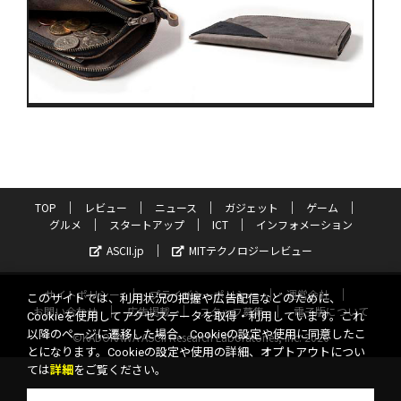
TOP
レビュー
ニュース
ガジェット
ゲーム
グルメ
スタートアップ
ICT
インフォメーション
ASCII.jp
MITテクノロジーレビュー
サイトポリシー
プライバシーポリシー
運営会社
このサイトでは、利用状況の把握や広告配信などのために、
お問い合わせ
広告掲載
スタッフ募集
電子版について
Cookieを使用してアクセスデータを取得・利用しています。これ
以降のページに遷移した場合、Cookieの設定や使用に同意したこ
©KADOKAWA ASCII Research Laboratories, Inc. 2026
とになります。Cookieの設定や使用の詳細、オプトアウトについ
ては
詳細
をご覧ください。