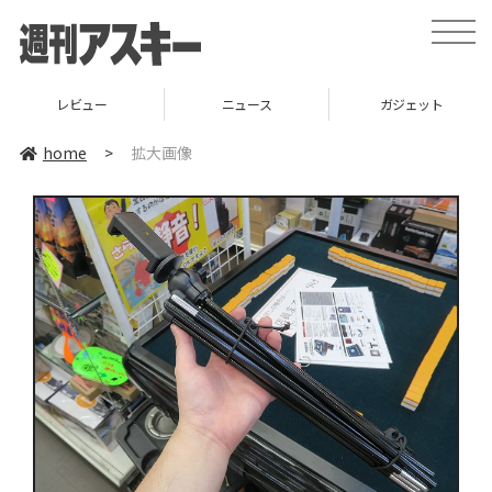
toggle
naviga
レビュー
ニュース
ガジェット
home
>
拡大画像