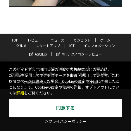
TOP
レビュー
ニュース
ガジェット
ゲーム
グルメ
スタートアップ
ICT
インフォメーション
ASCII.jp
MITテクノロジーレビュー
サイトポリシー
プライバシーポリシー
運営会社
このサイトでは、利用状況の把握や広告配信などのために、
お問い合わせ
広告掲載
スタッフ募集
電子版について
Cookieを使用してアクセスデータを取得・利用しています。これ
以降のページに遷移した場合、Cookieの設定や使用に同意したこ
©KADOKAWA ASCII Research Laboratories, Inc. 2026
とになります。Cookieの設定や使用の詳細、オプトアウトについ
ては
詳細
をご覧ください。
同意する
＞プライバシーポリシー