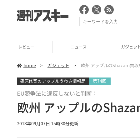
ニュース
ガジェット
ゲーム
home
>
ガジェット
>
欧州 アップルのShazam買
篠原修司のアップルうわさ情報局
第74回
EU競争法に違反しないと判断：
欧州 アップルのShaz
2018年09月07日 15時30分更新