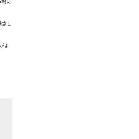
市場に
懸念し
がよ