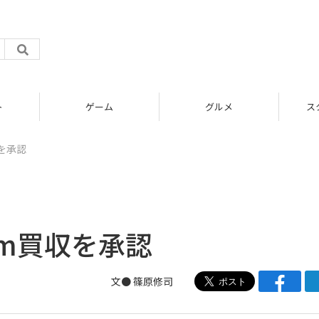
グルメ
スタートアップ
収を承認
am買収を承認
文● 篠原修司