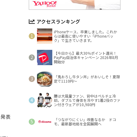
アクセスランキング
iPhoneケース、卒業しました。これか
らは最高に使いやすい「iPhoneバッ
ク」で生きていきます。
【今日から】最大30％ポイント還元！
PayPay自治体キャンペーン 2026年8月
開始分
「鬼おろし牛タン丼」がおいしそ！夏限
定で1110円～
腰は大風量ファン、背中はペルチェ冷
却。ダブルで身体を冷やす1着2役のファ
ン付きウェアが10,980円
に発表
「つながりにくい」改善なるか ドコ
モ、最新基地局を全国展開へ