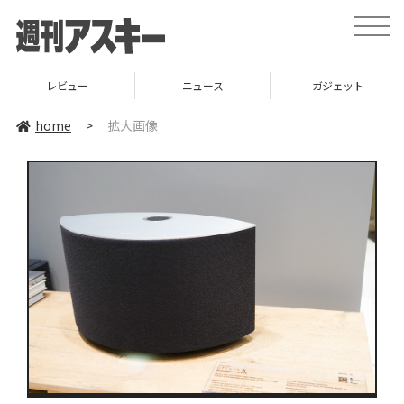
toggle
naviga
レビュー
ニュース
ガジェット
home
>
拡大画像