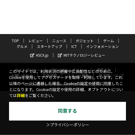
TOP
レビュー
ニュース
ガジェット
ゲーム
グルメ
スタートアップ
ICT
インフォメーション
ASCII.jp
MITテクノロジーレビュー
サイトポリシー
プライバシーポリシー
運営会社
このサイトでは、利用状況の把握や広告配信などのために、
お問い合わせ
広告掲載
スタッフ募集
電子版について
Cookieを使用してアクセスデータを取得・利用しています。これ
以降のページに遷移した場合、Cookieの設定や使用に同意したこ
©KADOKAWA ASCII Research Laboratories, Inc. 2026
とになります。Cookieの設定や使用の詳細、オプトアウトについ
ては
詳細
をご覧ください。
同意する
＞プライバシーポリシー