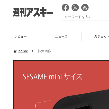
レビュー
ニュース
ガジェッ
home
>
拡大画像