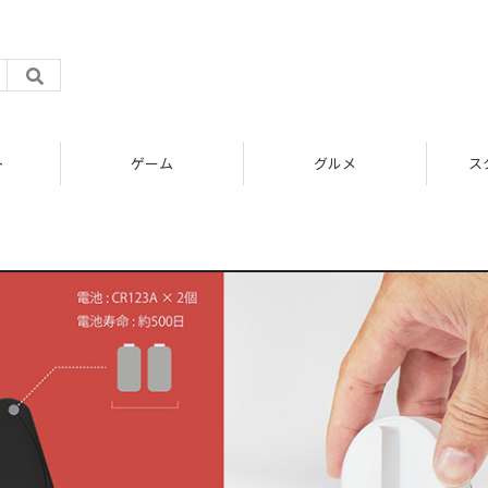
ト
ゲーム
グルメ
ス