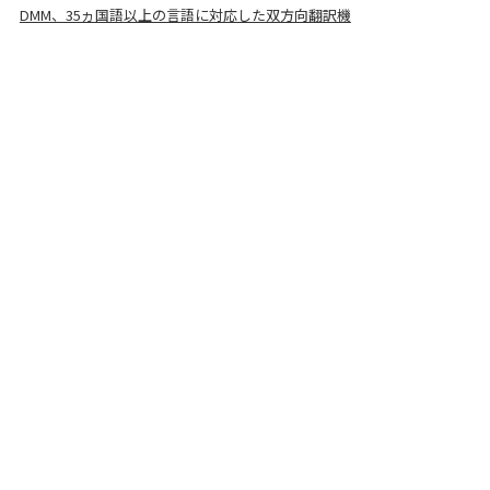
DMM、35ヵ国語以上の言語に対応した双方向翻訳機