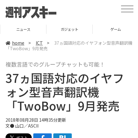
t
o
g
g
l
ニュース
ガジェット
ゲーム
e
n
a
home
>
ICT
>
37ヵ国語対応のイヤフォン型音声翻訳機
v
「TwoBow」9月発売
i
g
a
複数言語でのグループチャットも可能！
t
i
37ヵ国語対応のイヤフ
o
n
ォン型音声翻訳機
「TwoBow」9月発売
2018年08月28日 14時35分更新
文● 山口／ASCII