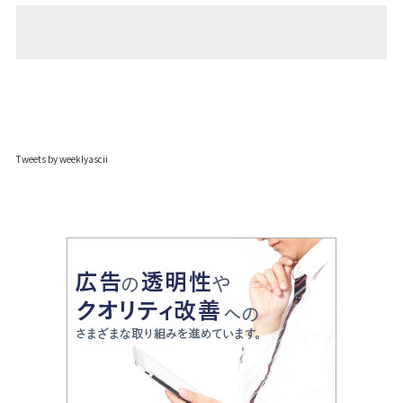
Tweets by weeklyascii