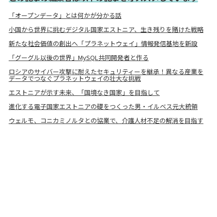
「オープンデータ」とは何かが分かる話
小国から世界に挑むデジタル国家エストニア、生き残りを賭けた戦略
新たな社会価値の創出へ「プラネットウェイ」情報発信基地を新設
「グーグル以後の世界」MySQL共同開発者と作る
ロシアのサイバー攻撃に耐えたセキュリティーを継承！異なる産業を
データでつなぐプラネットウェイの壮大な挑戦
エストニアが示す未来、「国境なき国家」を目指して
進化する電子国家エストニアの礎をつくった男・イルベス元大統領
ウェルモ、コニカミノルタとの協業で、介護人材不足の解消を目指す