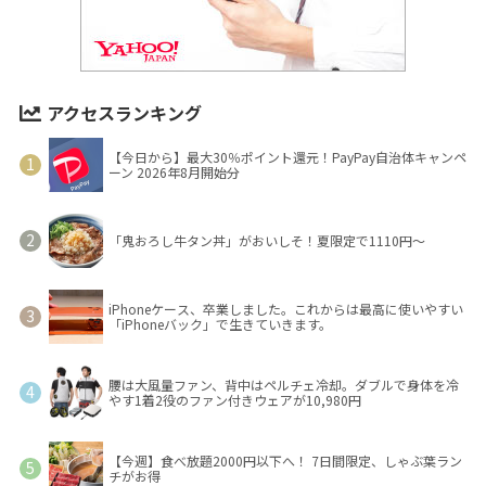
アクセスランキング
【今日から】最大30％ポイント還元！PayPay自治体キャンペ
ーン 2026年8月開始分
「鬼おろし牛タン丼」がおいしそ！夏限定で1110円～
iPhoneケース、卒業しました。これからは最高に使いやすい
「iPhoneバック」で生きていきます。
腰は大風量ファン、背中はペルチェ冷却。ダブルで身体を冷
やす1着2役のファン付きウェアが10,980円
【今週】食べ放題2000円以下へ！ 7日間限定、しゃぶ葉ラン
チがお得