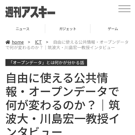
t
o
g
g
l
ニュース
ガジェット
ゲーム
e
n
a
home
>
ICT
>
自由に使える公共情報・オープンデータ
v
で何が変わるのか？｜筑波大・川島宏一教授インタビュー
i
g
a
「オープンデータ」とは何かが分かる話
t
i
o
自由に使える公共情
n
報・オープンデータで
何が変わるのか？｜筑
波大・川島宏一教授イ
ンタビュー