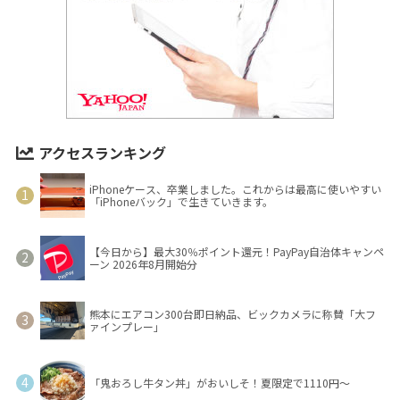
アクセスランキング
iPhoneケース、卒業しました。これからは最高に使いやすい
「iPhoneバック」で生きていきます。
【今日から】最大30％ポイント還元！PayPay自治体キャンペ
ーン 2026年8月開始分
熊本にエアコン300台即日納品、ビックカメラに称賛「大フ
ァインプレー」
「鬼おろし牛タン丼」がおいしそ！夏限定で1110円～