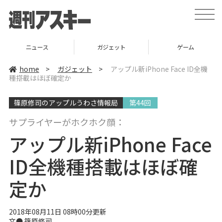
t
o
g
g
l
ニュース
ガジェット
ゲーム
e
n
a
home
>
ガジェット
>
アップル新iPhone Face ID全機
v
種搭載はほぼ確定か
i
g
a
篠原修司のアップルうわさ情報局
第44回
t
i
o
サプライヤーがホクホク顔：
n
アップル新iPhone Face
ID全機種搭載はほぼ確
定か
2018年08月11日 08時00分更新
文● 篠原修司