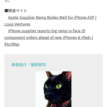
た。
■関連サイト
Apple Supplier Ramp Bodes Well for iPhone ASP |
Loup Ventures
iPhone supplier reports big ramp in Face ID
component orders ahead of new iPhones & iPads |
9to5Mac
筆者紹介：篠原修司