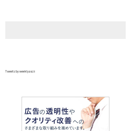
Tweets by weeklyascii