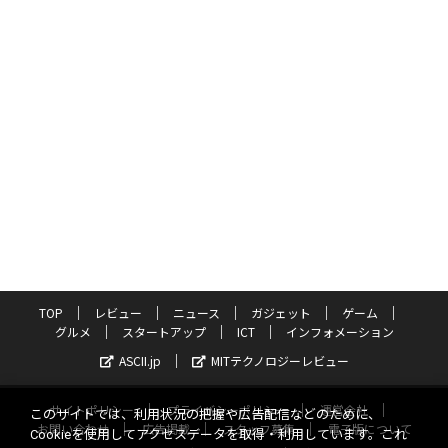
TOP
レビュー
ニュース
ガジェット
ゲーム
グルメ
スタートアップ
ICT
インフォメーション
ASCII.jp
MITテクノロジーレビュー
サイトポリシー
プライバシーポリシー
運営会社
このサイトでは、利用状況の把握や広告配信などのために、
お問い合わせ
広告掲載
スタッフ募集
電子版について
Cookieを使用してアクセスデータを取得・利用しています。これ