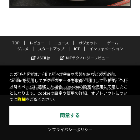
TOP
レビュー
ニュース
ガジェット
ゲーム
グルメ
スタートアップ
ICT
インフォメーション
ASCII.jp
MITテクノロジーレビュー
サイトポリシー
プライバシーポリシー
運営会社
このサイトでは、利用状況の把握や広告配信などのために、
お問い合わせ
広告掲載
スタッフ募集
電子版について
Cookieを使用してアクセスデータを取得・利用しています。これ
以降のページに遷移した場合、Cookieの設定や使用に同意したこ
©KADOKAWA ASCII Research Laboratories, Inc. 2026
とになります。Cookieの設定や使用の詳細、オプトアウトについ
ては
詳細
をご覧ください。
同意する
＞プライバシーポリシー