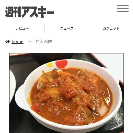
toggle
naviga
レビュー
ニュース
ガジェット
home
>
拡大画像