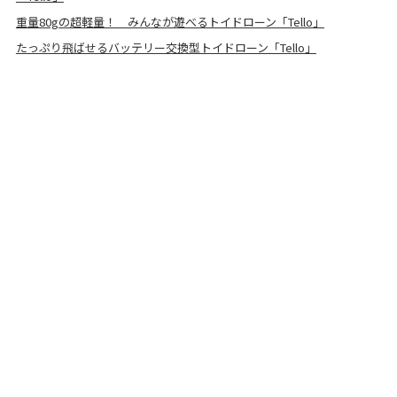
重量80gの超軽量！ みんなが遊べるトイドローン「Tello」
たっぷり飛ばせるバッテリー交換型トイドローン「Tello」