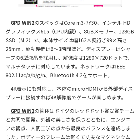
GPD WIN2
のスペックはCore m3-7Y30、インテル HD
グラフィックス615（CPU内蔵）、8GBメモリー、128GB
SSD（M.2）で、本体サイズは幅162×奥行き99×高さ
25mm。駆動時間は6～8時間ほど。ディスプレーはシャ
ープの6型液晶を採用し、解像度は1280×720ドットで、
マルチタッチに対応しています。ネットワークはIEEE
802.11ac/a/b/g/n、Bluetooth 4.2をサポート。
4K表示にも対応し、本体のmicroHDMIから外部ディス
プレーに接続すれば4K解像度でゲームが楽しめます。
GPD WIN2
の筐体はドイツのレッドドット賞受賞チーム
と共同で開発。外観の美しさを保つとともに、エンジニ
アの観点、人間工学の点から最良のバランスを達成しま
した。ボディーのフレームは軽くて丈夫なマグネシウム