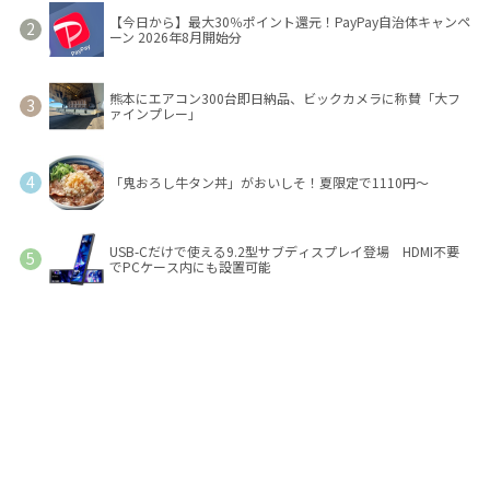
【今日から】最大30％ポイント還元！PayPay自治体キャンペ
ーン 2026年8月開始分
熊本にエアコン300台即日納品、ビックカメラに称賛「大フ
ァインプレー」
「鬼おろし牛タン丼」がおいしそ！夏限定で1110円～
USB-Cだけで使える9.2型サブディスプレイ登場 HDMI不要
でPCケース内にも設置可能