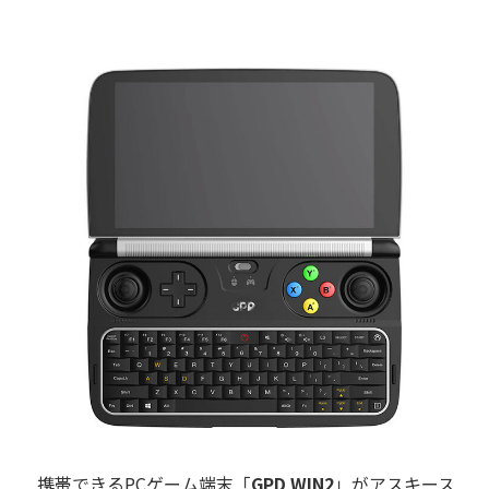
携帯できるPCゲーム端末「
GPD WIN2
」がアスキース