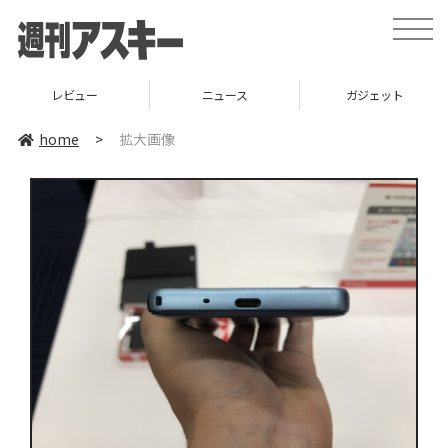
toggle
naviga
レビュー
ニュース
ガジェット
home
>
拡大画像