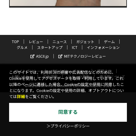
TOP
レビュー
ニュース
ガジェット
ゲーム
グルメ
スタートアップ
ICT
インフォメーション
ASCII.jp
MITテクノロジーレビュー
サイトポリシー
プライバシーポリシー
運営会社
このサイトでは、利用状況の把握や広告配信などのために、
お問い合わせ
広告掲載
スタッフ募集
電子版について
Cookieを使用してアクセスデータを取得・利用しています。これ
以降のページに遷移した場合、Cookieの設定や使用に同意したこ
©KADOKAWA ASCII Research Laboratories, Inc. 2026
とになります。Cookieの設定や使用の詳細、オプトアウトについ
ては
詳細
をご覧ください。
同意する
＞プライバシーポリシー