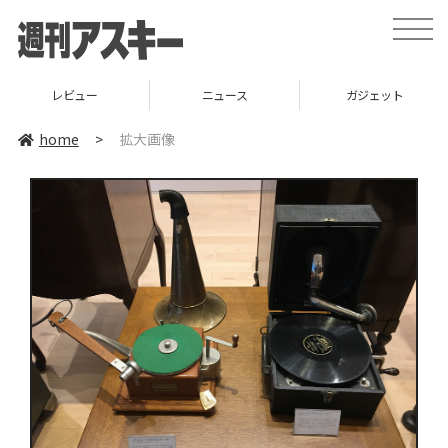
toggle
naviga
レビュー
ニュース
ガジェット
home
>
拡大画像