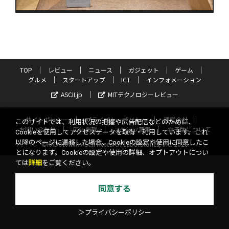
TOP
レビュー
ニュース
ガジェット
ゲーム
グルメ
スタートアップ
ICT
インフォメーション
ASCII.jp
MITテクノロジーレビュー
サイトポリシー
プライバシーポリシー
運営会社
このサイトでは、利用状況の把握や広告配信などのために、
お問い合わせ
広告掲載
スタッフ募集
電子版について
Cookieを使用してアクセスデータを取得・利用しています。これ
以降のページに遷移した場合、Cookieの設定や使用に同意したこ
©KADOKAWA ASCII Research Laboratories, Inc. 2026
とになります。Cookieの設定や使用の詳細、オプトアウトについ
ては
詳細
をご覧ください。
同意する
＞プライバシーポリシー