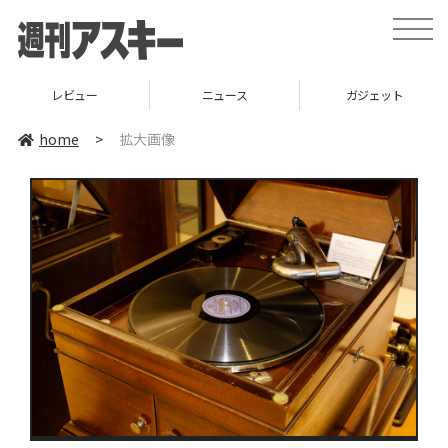
toggle
naviga
レビュー
ニュース
ガジェット
home
>
拡大画像