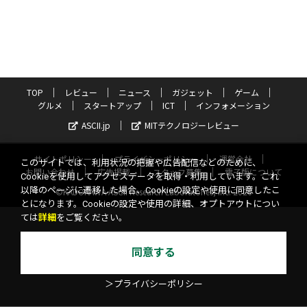
TOP
レビュー
ニュース
ガジェット
ゲーム
グルメ
スタートアップ
ICT
インフォメーション
ASCII.jp
MITテクノロジーレビュー
サイトポリシー
プライバシーポリシー
運営会社
このサイトでは、利用状況の把握や広告配信などのために、
お問い合わせ
広告掲載
スタッフ募集
電子版について
Cookieを使用してアクセスデータを取得・利用しています。これ
以降のページに遷移した場合、Cookieの設定や使用に同意したこ
©KADOKAWA ASCII Research Laboratories, Inc. 2026
とになります。Cookieの設定や使用の詳細、オプトアウトについ
ては
詳細
をご覧ください。
同意する
＞プライバシーポリシー