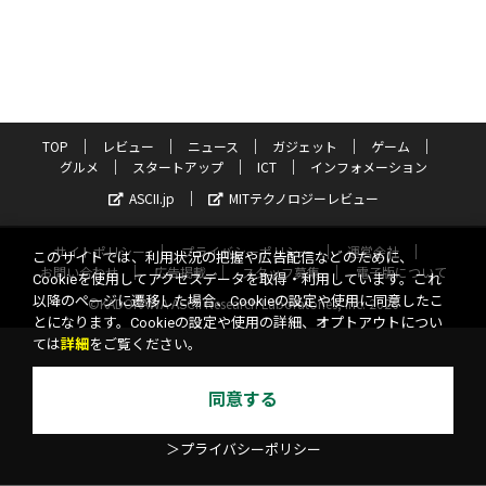
TOP
レビュー
ニュース
ガジェット
ゲーム
グルメ
スタートアップ
ICT
インフォメーション
ASCII.jp
MITテクノロジーレビュー
サイトポリシー
プライバシーポリシー
運営会社
このサイトでは、利用状況の把握や広告配信などのために、
お問い合わせ
広告掲載
スタッフ募集
電子版について
Cookieを使用してアクセスデータを取得・利用しています。これ
以降のページに遷移した場合、Cookieの設定や使用に同意したこ
©KADOKAWA ASCII Research Laboratories, Inc. 2026
とになります。Cookieの設定や使用の詳細、オプトアウトについ
ては
詳細
をご覧ください。
同意する
＞プライバシーポリシー