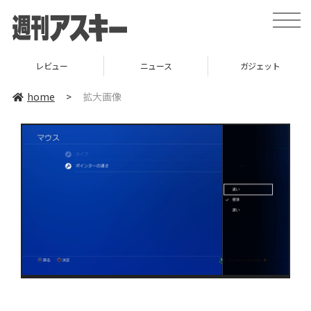
toggle
naviga
レビュー
ニュース
ガジェット
home
>
拡大画像