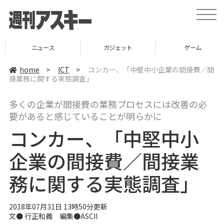
t
o
g
g
l
ニュース
ガジェット
ゲーム
e
n
a
home
>
ICT
>
コンカー、「中堅中小企業の間接費／間
v
接業務に関する実態調査」
i
g
a
多くの企業が間接費の業務プロセスには改善の必
t
i
要があると感じていることが明らかに
o
n
コンカー、「中堅中小
企業の間接費／間接業
務に関する実態調査」
2018年07月31日 13時50分更新
文● 行正和義 編集●ASCII