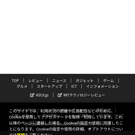
TOP
レビュー
ニュース
ガジェット
ゲーム
グルメ
スタートアップ
ICT
インフォメーション
ASCII.jp
MITテクノロジーレビュー
サイトポリシー
プライバシーポリシー
運営会社
このサイトでは、利用状況の把握や広告配信などのために、
お問い合わせ
広告掲載
スタッフ募集
電子版について
Cookieを使用してアクセスデータを取得・利用しています。これ
以降のページに遷移した場合、Cookieの設定や使用に同意したこ
©KADOKAWA ASCII Research Laboratories, Inc. 2026
とになります。Cookieの設定や使用の詳細、オプトアウトについ