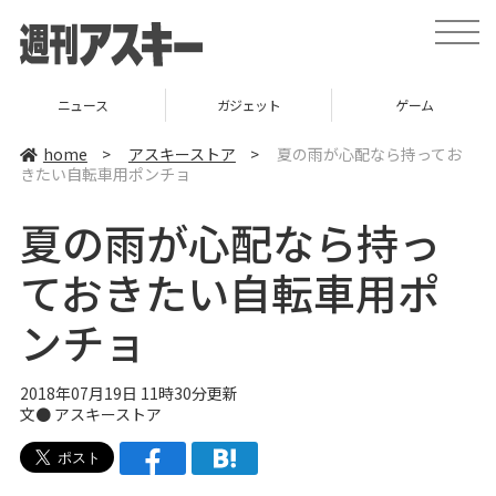
t
o
g
g
l
ニュース
ガジェット
ゲーム
e
n
a
home
>
アスキーストア
>
夏の雨が心配なら持ってお
v
きたい自転車用ポンチョ
i
g
a
夏の雨が心配なら持っ
t
i
o
ておきたい自転車用ポ
n
ンチョ
2018年07月19日 11時30分更新
文●
アスキーストア