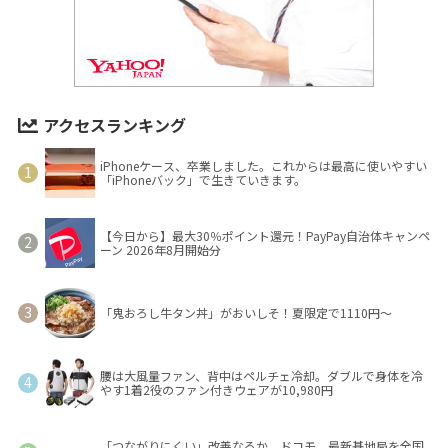
アクセスランキング
iPhoneケース、卒業しました。これからは最高に使いやすい
「iPhoneバック」で生きていきます。
【今日から】最大30％ポイント還元！PayPay自治体キャンペ
ーン 2026年8月開始分
「鬼おろし牛タン丼」がおいしそ！夏限定で1110円～
腰は大風量ファン、背中はペルチェ冷却。ダブルで身体を冷
やす1着2役のファン付きウェアが10,980円
「つながりにくい」改善なるか ドコモ、最新基地局を全国