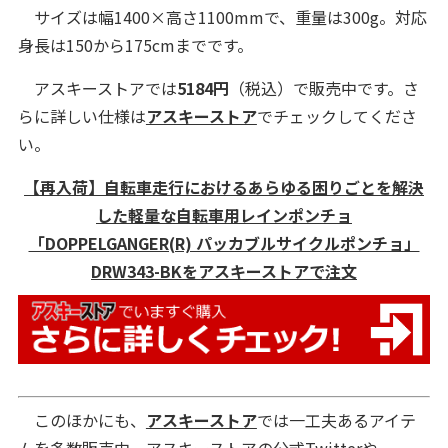
サイズは幅1400×高さ1100mmで、重量は300g。対応
身長は150から175cmまでです。
アスキーストアでは
5184円
（税込）で販売中です。さ
らに詳しい仕様は
アスキーストア
でチェックしてくださ
い。
【再入荷】自転車走行におけるあらゆる困りごとを解決
した軽量な自転車用レインポンチョ
「DOPPELGANGER(R) パッカブルサイクルポンチョ」
DRW343-BKをアスキーストアで注文
このほかにも、
アスキーストア
では一工夫あるアイテ
ムを多数販売中。
アスキーストアの公式Twitter
や