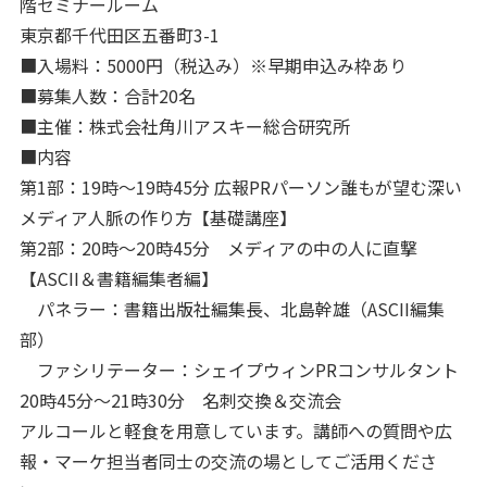
階セミナールーム
東京都千代田区五番町3-1
■入場料：5000円（税込み）※早期申込み枠あり
■募集人数：合計20名
■主催：株式会社角川アスキー総合研究所
■内容
第1部：19時～19時45分 広報PRパーソン誰もが望む深い
メディア人脈の作り方【基礎講座】
第2部：20時～20時45分 メディアの中の人に直撃
【ASCII＆書籍編集者編】
パネラー：書籍出版社編集長、北島幹雄（ASCII編集
部）
ファシリテーター：シェイプウィンPRコンサルタント
20時45分～21時30分 名刺交換＆交流会
アルコールと軽食を用意しています。講師への質問や広
報・マーケ担当者同士の交流の場としてご活用くださ