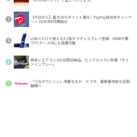
【今日から】最大30％ポイント還元！PayPay自治体キャンペ
ーン 2026年8月開始分
USB-Cだけで使える9.2型サブディスプレイ登場 HDMI不要
でPCケース内にも設置可能
熊本にエアコン300台即日納品、ビックカメラに称賛「大フ
ァインプレー」
「つながりにくい」改善なるか ドコモ、最新基地局を全国
展開へ