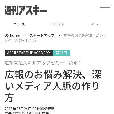
t
o
g
g
l
ニュース
ガジェット
ゲーム
e
n
a
home
>
スタートアップ
>
広報のお悩み解決、深いメ
v
ディア人脈の作り方
i
g
a
ASCII STARTUP ACADEMY
第36回
t
i
o
広報宣伝スキルアップセミナー第4弾
n
広報のお悩み解決、深
いメディア人脈の作り
方
2018年07月24日 08時00分更新
文●
ASCII STARTUP編集部