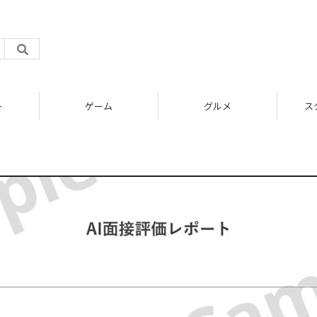
ト
ゲーム
グルメ
ス