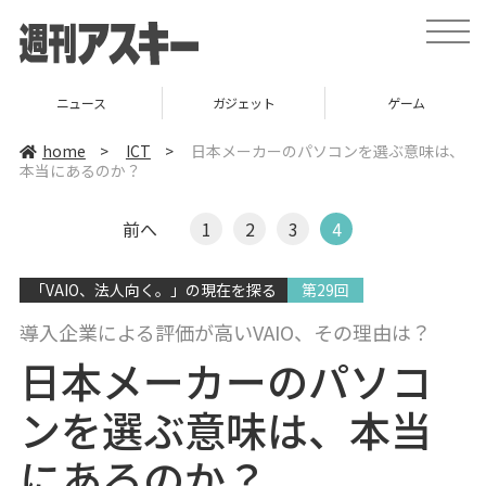
t
o
g
g
l
ニュース
ガジェット
ゲーム
e
n
a
home
>
ICT
>
日本メーカーのパソコンを選ぶ意味は、
v
本当にあるのか？
i
g
a
t
前へ
1
2
3
4
i
o
n
「VAIO、法人向く。」の現在を探る
第29回
導入企業による評価が高いVAIO、その理由は？
日本メーカーのパソコ
ンを選ぶ意味は、本当
にあるのか？