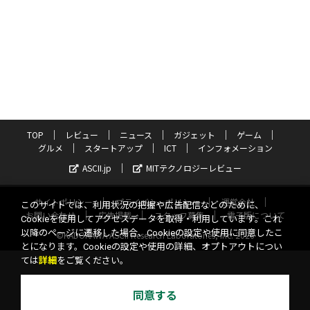
TOP
レビュー
ニュース
ガジェット
ゲーム
グルメ
スタートアップ
ICT
インフォメーション
ASCII.jp
MITテクノロジーレビュー
サイトポリシー
プライバシーポリシー
運営会社
このサイトでは、利用状況の把握や広告配信などのために、
お問い合わせ
広告掲載
スタッフ募集
電子版について
Cookieを使用してアクセスデータを取得・利用しています。これ
以降のページに遷移した場合、Cookieの設定や使用に同意したこ
©KADOKAWA ASCII Research Laboratories, Inc. 2026
とになります。Cookieの設定や使用の詳細、オプトアウトについ
ては
詳細
をご覧ください。
同意する