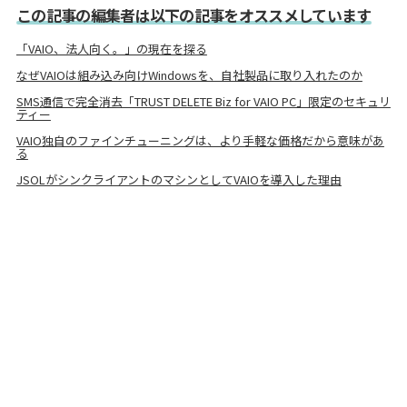
この記事の編集者は以下の記事をオススメしています
「VAIO、法人向く。」の現在を探る
なぜVAIOは組み込み向けWindowsを、自社製品に取り入れたのか
SMS通信で完全消去「TRUST DELETE Biz for VAIO PC」限定のセキュリ
ティー
VAIO独自のファインチューニングは、より手軽な価格だから意味があ
る
JSOLがシンクライアントのマシンとしてVAIOを導入した理由