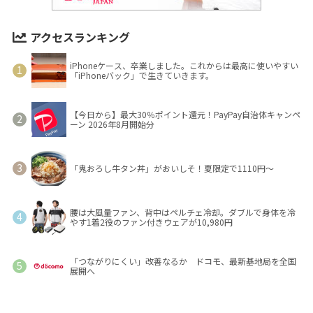
アクセスランキング
iPhoneケース、卒業しました。これからは最高に使いやすい
「iPhoneバック」で生きていきます。
【今日から】最大30％ポイント還元！PayPay自治体キャンペ
ーン 2026年8月開始分
「鬼おろし牛タン丼」がおいしそ！夏限定で1110円～
腰は大風量ファン、背中はペルチェ冷却。ダブルで身体を冷
やす1着2役のファン付きウェアが10,980円
「つながりにくい」改善なるか ドコモ、最新基地局を全国
展開へ