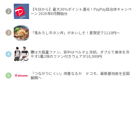
【今日から】最大30％ポイント還元！PayPay自治体キャンペ
ーン 2026年8月開始分
「鬼おろし牛タン丼」がおいしそ！夏限定で1110円～
腰は大風量ファン、背中はペルチェ冷却。ダブルで身体を冷
やす1着2役のファン付きウェアが10,980円
「つながりにくい」改善なるか ドコモ、最新基地局を全国
展開へ