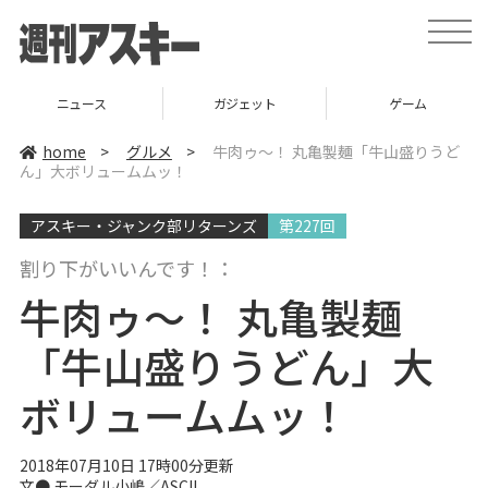
t
o
g
g
l
ニュース
ガジェット
ゲーム
e
n
a
home
>
グルメ
>
牛肉ゥ～！ 丸亀製麺「牛山盛りうど
v
ん」大ボリュームムッ！
i
g
a
アスキー・ジャンク部リターンズ
第227回
t
i
o
割り下がいいんです！：
n
牛肉ゥ～！ 丸亀製麺
「牛山盛りうどん」大
ボリュームムッ！
2018年07月10日 17時00分更新
文●
モーダル小嶋／ASCII