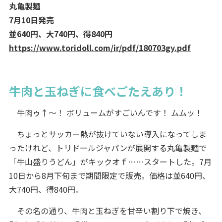
丸亀製麺
7月10日発売
並640円、大740円、得840円
https://www.toridoll.com/ir/pdf/180703gy.pdf
牛肉と玉ねぎに食べごたえあり！
牛肉ゥ↑～！ ボリュームがすごいんです！ ムムッ！
ちょっとサッカー熱が抜けていない導入になってしま
ったけれど、トリドールジャパンが展開する丸亀製麺で
「牛山盛りうどん」がキックオｆ……スタートした。7月
10日から8月下旬まで期間限定で販売。価格は並640円、
大740円、得840円。
その名の通り、牛肉と玉ねぎを甘辛い割り下で焼き、