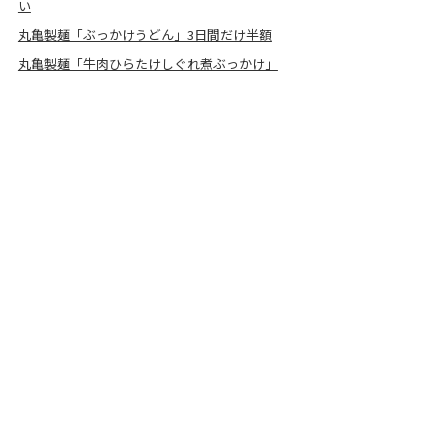
い
丸亀製麺「ぶっかけうどん」3日間だけ半額
丸亀製麺「牛肉ひらたけしぐれ煮ぶっかけ」