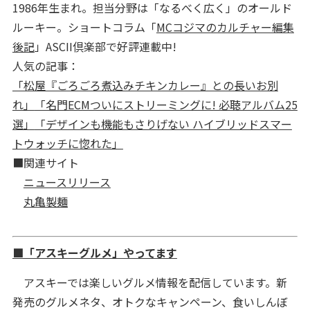
1986年生まれ。担当分野は「なるべく広く」のオールド
ルーキー。ショートコラム「
MCコジマのカルチャー編集
後記
」ASCII倶楽部で好評連載中!
人気の記事：
「松屋『ごろごろ煮込みチキンカレー』との長いお別
れ」
「名門ECMついにストリーミングに! 必聴アルバム25
選」
「デザインも機能もさりげない ハイブリッドスマー
トウォッチに惚れた」
■関連サイト
ニュースリリース
丸亀製麺
■「アスキーグルメ」やってます
アスキーでは楽しいグルメ情報を配信しています。新
発売のグルメネタ、オトクなキャンペーン、食いしんぼ