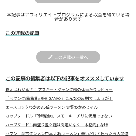
本記事はアフィリエイトプログラムによる収益を得ている場
合があります
この連載の記事
この連載の一覧へ
この記事の編集者は以下の記事をオススメしています
食えばわかるさ！ アスキー・ジャンク部の体当たりレビュー
「ペヤング超超超大盛GIGAMAX」こんなの反則でしょうが！
エースコックわかめ3.5倍ラーメン 実質わかめじゃん
カップヌードル「珍種謎肉」スモーキーチリに満足できない
カップヌードル肉盛り担々麺は間違いなく「本格的」な味
セブン「蒙古タンメン中本 北極ラーメン」辛いだけと思ったら大間違