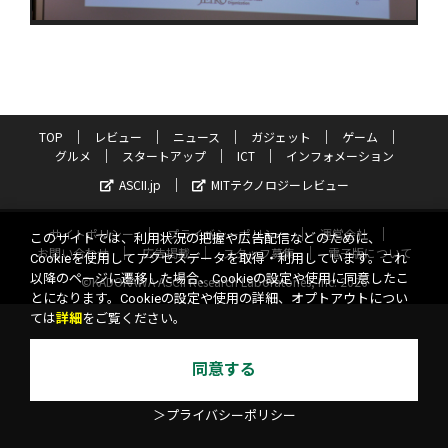
TOP
レビュー
ニュース
ガジェット
ゲーム
グルメ
スタートアップ
ICT
インフォメーション
ASCII.jp
MITテクノロジーレビュー
サイトポリシー
プライバシーポリシー
運営会社
このサイトでは、利用状況の把握や広告配信などのために、
お問い合わせ
広告掲載
スタッフ募集
電子版について
Cookieを使用してアクセスデータを取得・利用しています。これ
以降のページに遷移した場合、Cookieの設定や使用に同意したこ
©KADOKAWA ASCII Research Laboratories, Inc. 2026
とになります。Cookieの設定や使用の詳細、オプトアウトについ
ては
詳細
をご覧ください。
同意する
＞プライバシーポリシー