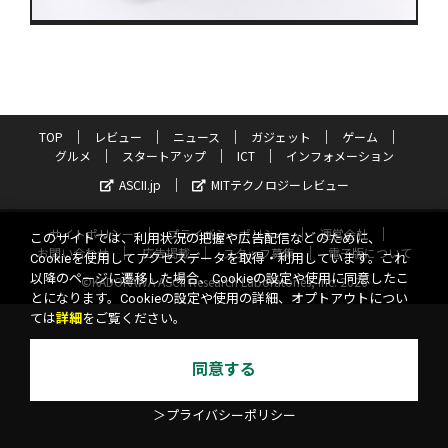
TOP
レビュー
ニュース
ガジェット
ゲーム
グルメ
スタートアップ
ICT
インフォメーション
ASCII.jp
MITテクノロジーレビュー
サイトポリシー
プライバシーポリシー
運営会社
このサイトでは、利用状況の把握や広告配信などのために、
お問い合わせ
広告掲載
スタッフ募集
電子版について
Cookieを使用してアクセスデータを取得・利用しています。これ
以降のページに遷移した場合、Cookieの設定や使用に同意したこ
©KADOKAWA ASCII Research Laboratories, Inc. 2026
とになります。Cookieの設定や使用の詳細、オプトアウトについ
ては
詳細
をご覧ください。
同意する
＞プライバシーポリシー