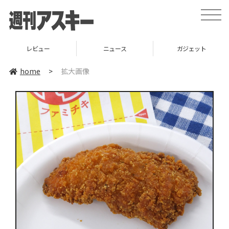
toggle
naviga
レビュー
ニュース
ガジェット
home
>
拡大画像