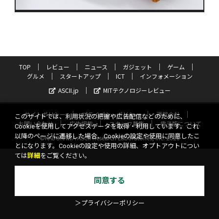
TOP
レビュー
ニュース
ガジェット
ゲーム
グルメ
スタートアップ
ICT
インフォメーション
ASCII.jp
MITテクノロジーレビュー
サイトポリシー
プライバシーポリシー
運営会社
このサイトでは、利用状況の把握や広告配信などのために、
お問い合わせ
広告掲載
スタッフ募集
電子版について
Cookieを使用してアクセスデータを取得・利用しています。これ
以降のページに遷移した場合、Cookieの設定や使用に同意したこ
©KADOKAWA ASCII Research Laboratories, Inc. 2026
とになります。Cookieの設定や使用の詳細、オプトアウトについ
ては
詳細
をご覧ください。
同意する
＞プライバシーポリシー