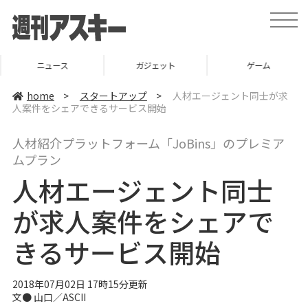
t
o
g
g
l
ニュース
ガジェット
ゲーム
e
n
a
home
>
スタートアップ
>
人材エージェント同士が求
v
人案件をシェアできるサービス開始
i
g
a
人材紹介プラットフォーム「JoBins」のプレミア
t
i
ムプラン
o
n
人材エージェント同士
が求人案件をシェアで
きるサービス開始
2018年07月02日 17時15分更新
文● 山口／ASCII