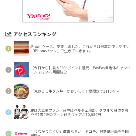
アクセスランキング
iPhoneケース、卒業しました。これからは最高に使いやすい
「iPhoneバック」で生きていきます。
【今日から】最大30％ポイント還元！PayPay自治体キャンペ
ーン 2026年8月開始分
「鬼おろし牛タン丼」がおいしそ！夏限定で1110円～
腰は大風量ファン、背中はペルチェ冷却。ダブルで身体を冷
やす1着2役のファン付きウェアが10,980円
「つながりにくい」改善なるか ドコモ、最新基地局を全国
展開へ