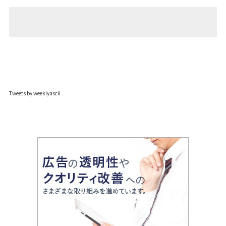
Tweets by weeklyascii