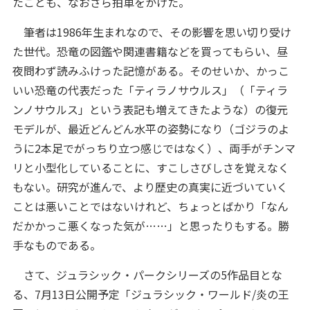
たことも、なおさら拍車をかけた。
筆者は1986年生まれなので、その影響を思い切り受け
た世代。恐竜の図鑑や関連書籍などを買ってもらい、昼
夜問わず読みふけった記憶がある。そのせいか、かっこ
いい恐竜の代表だった「ティラノサウルス」（「ティラ
ンノサウルス」という表記も増えてきたような）の復元
モデルが、最近どんどん水平の姿勢になり（ゴジラのよ
うに2本足でがっちり立つ感じではなく）、両手がチンマ
リと小型化していることに、すこしさびしさを覚えなく
もない。研究が進んで、より歴史の真実に近づいていく
ことは悪いことではないけれど、ちょっとばかり「なん
だかかっこ悪くなった気が……」と思ったりもする。勝
手なものである。
さて、ジュラシック・パークシリーズの5作品目とな
る、7月13日公開予定「ジュラシック・ワールド/炎の王