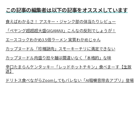
この記事の編集者は以下の記事をオススメしています
食えばわかるさ！ アスキー・ジャンク部の体当たりレビュー
「ペヤング超超超大盛GIGAMAX」こんなの反則でしょうが！
エースコックわかめ3.5倍ラーメン 実質わかめじゃん
カップヌードル「珍種謎肉」スモーキーチリに満足できない
カップヌードル肉盛り担々麺は間違いなく「本格的」な味
辛口たまらんケンタッキー「レッドホットチキン」食べまーす【生放
送】
ドリトス食べながらZoomしてもバレない「AI咀嚼音除去アプリ」登場