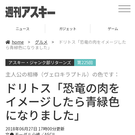
t
o
g
g
l
ニュース
ガジェット
ゲーム
e
n
a
home
>
グルメ
>
ドリトス「恐竜の肉をイメージした
v
ら青緑色になりました」
i
g
a
アスキー・ジャンク部リターンズ
第225回
t
i
o
主人公の相棒（ヴェロキラプトル）の色です：
n
ドリトス「恐竜の肉を
イメージしたら青緑色
になりました」
2018年06月27日 17時00分更新
文●
モーダル小嶋／ASCII