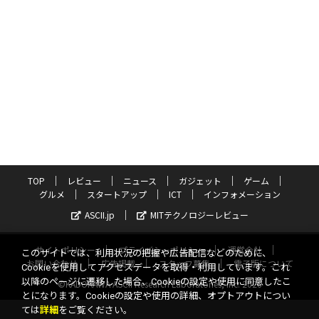
TOP
レビュー
ニュース
ガジェット
ゲーム
グルメ
スタートアップ
ICT
インフォメーション
ASCII.jp
MITテクノロジーレビュー
サイトポリシー
プライバシーポリシー
運営会社
このサイトでは、利用状況の把握や広告配信などのために、
お問い合わせ
広告掲載
スタッフ募集
電子版について
Cookieを使用してアクセスデータを取得・利用しています。これ
以降のページに遷移した場合、Cookieの設定や使用に同意したこ
©KADOKAWA ASCII Research Laboratories, Inc. 2026
とになります。Cookieの設定や使用の詳細、オプトアウトについ
ては
詳細
をご覧ください。