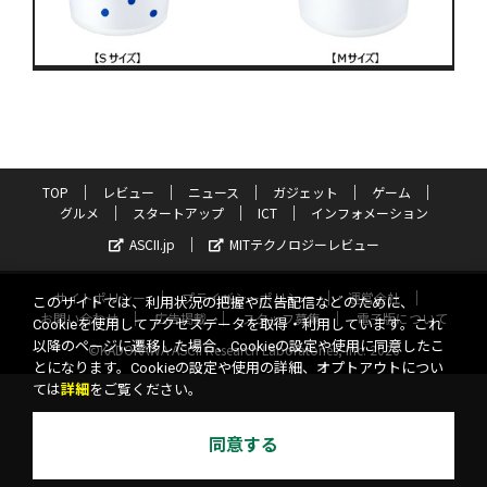
TOP
レビュー
ニュース
ガジェット
ゲーム
グルメ
スタートアップ
ICT
インフォメーション
ASCII.jp
MITテクノロジーレビュー
サイトポリシー
プライバシーポリシー
運営会社
このサイトでは、利用状況の把握や広告配信などのために、
お問い合わせ
広告掲載
スタッフ募集
電子版について
Cookieを使用してアクセスデータを取得・利用しています。これ
以降のページに遷移した場合、Cookieの設定や使用に同意したこ
©KADOKAWA ASCII Research Laboratories, Inc. 2026
とになります。Cookieの設定や使用の詳細、オプトアウトについ
ては
詳細
をご覧ください。
同意する