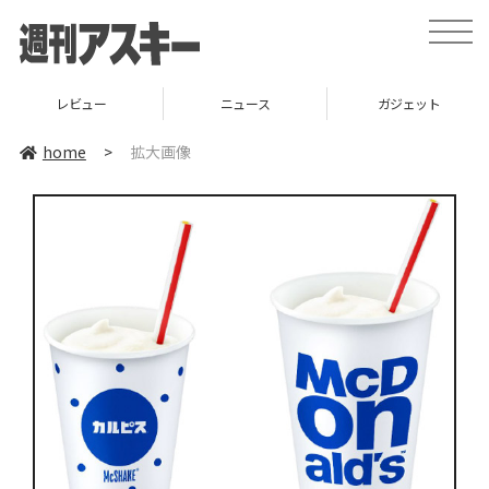
toggle
naviga
レビュー
ニュース
ガジェット
home
>
拡大画像