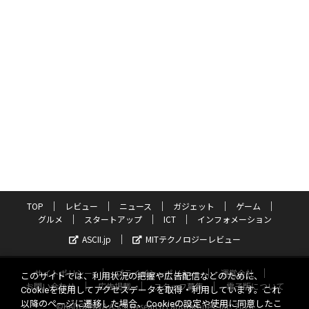
TOP
レビュー
ニュース
ガジェット
ゲーム
グルメ
スタートアップ
ICT
インフォメーション
ASCII.jp
MITテクノロジーレビュー
サイトポリシー
プライバシーポリシー
運営会社
このサイトでは、利用状況の把握や広告配信などのために、
お問い合わせ
広告掲載
スタッフ募集
電子版について
Cookieを使用してアクセスデータを取得・利用しています。これ
以降のページに遷移した場合、Cookieの設定や使用に同意したこ
©KADOKAWA ASCII Research Laboratories, Inc. 2026