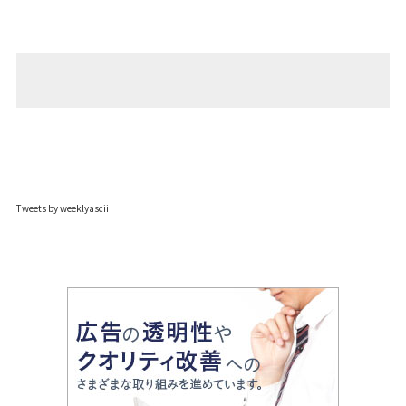
Tweets by weeklyascii