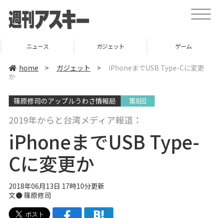
t
o
g
g
l
ニュース
ガジェット
ゲーム
e
n
a
home
>
ガジェット
>
iPhoneまでUSB Type-Cに変更
v
か
i
g
a
篠原修司のアップルうわさ情報局
第8回
t
i
o
2019年からと台湾メディア報道：
n
iPhoneまでUSB Type-
Cに変更か
2018年06月13日 17時10分更新
文● 篠原修司