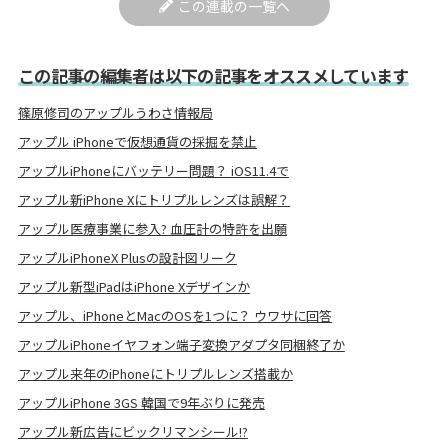
この連載の一覧へ
この記事の編集者は以下の記事をオススメしています
篠原修司のアップルうわさ情報局
アップル iPhoneで仮想通貨の採掘を禁止
アップルiPhoneにバッテリー問題？ iOS11.4で
アップル新iPhone Xにトリプルレンズは誤解？
アップル医療事業に参入? 血圧計の特許を出願
アップルiPhoneX Plusの設計図リーク
アップル新型iPadはiPhone Xデザインか
アップル、iPhoneとMacのOSを1つに？ ウワサに回答
アップルiPhoneイヤフォン端子変換アダプタ同梱終了か
アップル来年のiPhoneにトリプルレンズ搭載か
アップルiPhone 3GS 韓国で9年ぶりに発売
アップル新広告にビックリマンシール!?