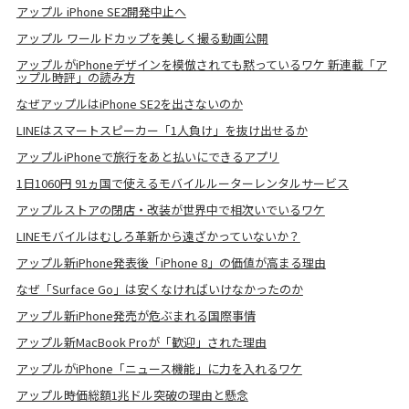
アップル iPhone SE2開発中止へ
アップル ワールドカップを美しく撮る動画公開
アップルがiPhoneデザインを模倣されても黙っているワケ 新連載「ア
ップル時評」の読み方
なぜアップルはiPhone SE2を出さないのか
LINEはスマートスピーカー「1人負け」を抜け出せるか
アップルiPhoneで旅行をあと払いにできるアプリ
1日1060円 91ヵ国で使えるモバイルルーターレンタルサービス
アップルストアの閉店・改装が世界中で相次いでいるワケ
LINEモバイルはむしろ革新から遠ざかっていないか？
アップル新iPhone発表後「iPhone 8」の価値が高まる理由
なぜ「Surface Go」は安くなければいけなかったのか
アップル新iPhone発売が危ぶまれる国際事情
アップル新MacBook Proが「歓迎」された理由
アップルがiPhone「ニュース機能」に力を入れるワケ
アップル時価総額1兆ドル突破の理由と懸念