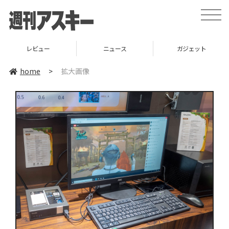
toggle
naviga
レビュー
ニュース
ガジェット
home
>
拡大画像