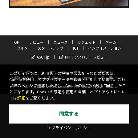
TOP
レビュー
ニュース
ガジェット
ゲーム
グルメ
スタートアップ
ICT
インフォメーション
ASCII.jp
MITテクノロジーレビュー
サイトポリシー
プライバシーポリシー
運営会社
このサイトでは、利用状況の把握や広告配信などのために、
お問い合わせ
広告掲載
スタッフ募集
電子版について
Cookieを使用してアクセスデータを取得・利用しています。これ
以降のページに遷移した場合、Cookieの設定や使用に同意したこ
©KADOKAWA ASCII Research Laboratories, Inc. 2026
とになります。Cookieの設定や使用の詳細、オプトアウトについ
ては
詳細
をご覧ください。
同意する
＞プライバシーポリシー